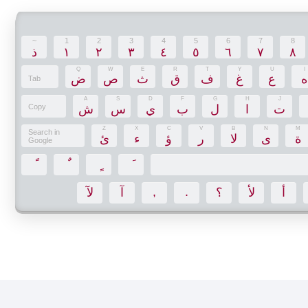
~
1
2
3
4
5
6
7
8
ذ
١
٢
٣
٤
٥
٦
٧
٨
Q
W
E
R
T
Y
U
I
ه
ع
غ
ف
ق
ث
ص
ض
Tab
A
S
D
F
G
H
J
Copy
ش
س
ي
ب
ل
ا
ت
Z
X
C
V
B
N
M
Search in
ة
ى
لا
ر
ؤ
ء
ئ
Google
,
.
أ
لأ
؟
آ
لآ