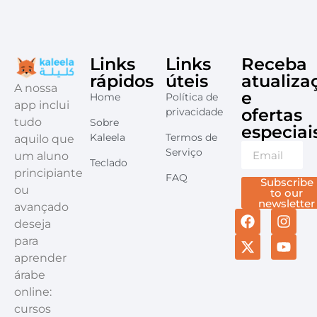
Links
Links
Receba
rápidos
úteis
atualiza
A nossa
e
Home
Política de
app inclui
ofertas
privacidade
tudo
Sobre
especiai
Kaleela
Termos de
aquilo que
Serviço
um aluno
Teclado
principiante
FAQ
Subscribe
ou
to our
newsletter
avançado
deseja
para
aprender
árabe
online:
cursos