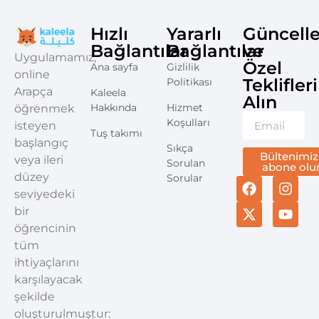
Hızlı
Yararlı
Güncell
Bağlantılar
Bağlantılar
ve
Uygulamamız,
Özel
Ana sayfa
Gizlilik
online
Teklifleri
Politikası
Arapça
Kaleela
Alın
Hakkında
Hizmet
öğrenmek
Koşulları
isteyen
Tuş takımı
başlangıç
Sıkça
Bültenimiz
veya ileri
Sorulan
abone olu
düzey
Sorular
seviyedeki
bir
öğrencinin
tüm
ihtiyaçlarını
karşılayacak
şekilde
oluşturulmuştur: