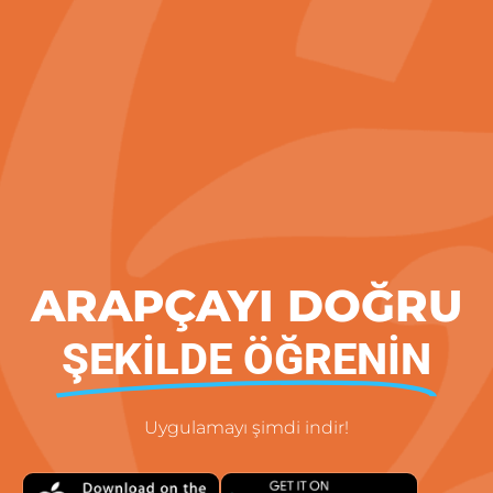
ARAPÇAYI DOĞRU
ŞEKILDE ÖĞRENIN
Uygulamayı şimdi indir!